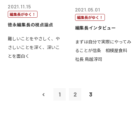
2021.11.15
2021.05.01
編集長がゆく！
編集長がゆく！
徳永編集長の視点論点
編集長インタビュー
難しいことをやさしく、や
まずは自分で実際にやってみ
さしいことを深く、深いこ
ることが信条 相模屋食料
とを面白く
社長 鳥越淳司
1
2
3