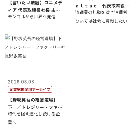
【言いたい放題】ユニメデ
ａｌｔａｃ 代表取締役会
ィア 代表取締役社長 末田
流通業の無駄を省き消費者
長三木田國夫
モンゴルから世界へ発信
真
ひいては社会に貢献したい
2026.08.03
企業家倶楽部アーカイブ
【野坂英吾の経営道場】
下 ／トレジャー・ファク
時代を捉え進化し続ける企
トリー社長野坂...
業へ