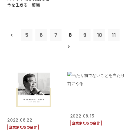
今を生きる 前編
田 明氏
5
6
7
8
9
10
11
2022.08.15
2022.08.22
企業家たちの金言
企業家たちの金言