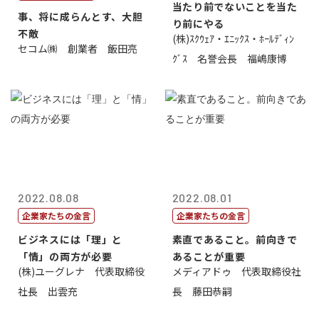
当たり前でないことを当た
事、将に成らんとす、大胆
り前にやる
不敵
(株)ｽｸｳｪｱ・ｴﾆｯｸｽ・ﾎｰﾙﾃﾞｨﾝ
セコム㈱ 創業者 飯田亮
ｸﾞｽ 名誉会長 福嶋康博
2022.08.08
2022.08.01
企業家たちの金言
企業家たちの金言
ビジネスには「理」と
素直であること。前向きで
「情」の両方が必要
あることが重要
(株)ユーグレナ 代表取締役
メディアドゥ 代表取締役社
社長 出雲充
長 藤田恭嗣