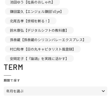
池田ゆう【社長のおしゃれ】
鎌田富久【エンジェル鎌田’sEye】
北尾吉孝【世相を斬る！】
鈴木康弘【デジタルシフトの教科書】
孫泰蔵【孫泰蔵のシリコンバレーエクスプレス】
村口和孝【日の丸キャピタリスト風雲録】
安岡定子【『論語』を実践に活かす】
TERM
期間で探す
年月を選ぶ