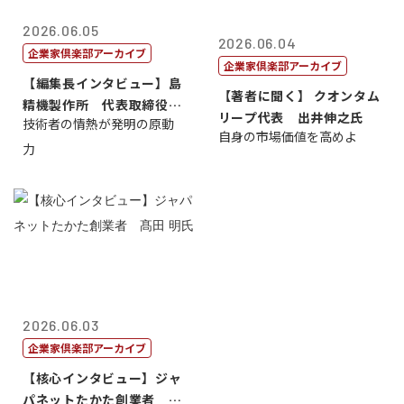
2026.06.05
2026.06.04
企業家倶楽部アーカイブ
企業家倶楽部アーカイブ
【編集長インタビュー】島
【著者に聞く】 クオンタム
精機製作所 代表取締役
リープ代表 出井伸之氏
技術者の情熱が発明の原動
社 長 島 正...
自身の市場価値を高めよ
力
2026.06.03
企業家倶楽部アーカイブ
【核心インタビュー】ジャ
パネットたかた創業者 髙