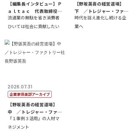
【編集長インタビュー】Ｐ
【野坂英吾の経営道場】
ａｌｔａｃ 代表取締役会
下 ／トレジャー・ファク
流通業の無駄を省き消費者
時代を捉え進化し続ける企
長三木田國夫
トリー社長野坂...
ひいては社会に貢献したい
業へ
2026.07.31
企業家倶楽部アーカイブ
【野坂英吾の経営道場】
中 ／トレジャー・ファク
『１事例３活用』の人材マ
トリー社長野坂...
ネジメント