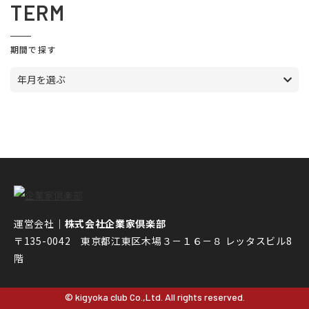
TERM
期間で探す
年月を選ぶ
運営会社｜
株式会社企業家倶楽部
〒135-0042 東京都江東区木場３－１６－８ レッタスビル8
階
© kigyoka club Co.,Ltd. All rights reserved.