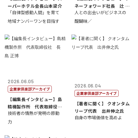
ーパーホテル会長山本梁介
ネーフォワード社長 辻 庸
「自律型感動人間」を育て
人との出会いがビジネスの
介
地域ナンバーワンを目指す
醍醐味／
2026.06.05
2026.06.04
企業家倶楽部アーカイブ
企業家倶楽部アーカイブ
【編集長インタビュー】島
【著者に聞く】 クオンタム
精機製作所 代表取締役
リープ代表 出井伸之氏
技術者の情熱が発明の原動
社 長 島 正...
自身の市場価値を高めよ
力