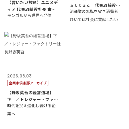
【言いたい放題】ユニメデ
ａｌｔａｃ 代表取締役会
ィア 代表取締役社長 末田
流通業の無駄を省き消費者
長三木田國夫
モンゴルから世界へ発信
真
ひいては社会に貢献したい
2026.08.03
企業家倶楽部アーカイブ
【野坂英吾の経営道場】
下 ／トレジャー・ファク
時代を捉え進化し続ける企
トリー社長野坂...
業へ