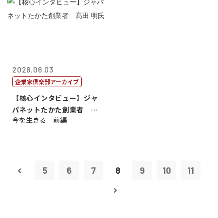
2026.06.03
企業家倶楽部アーカイブ
【核心インタビュー】ジャ
パネットたかた創業者 髙
今を生きる 前編
田 明氏
5
6
7
8
9
10
11