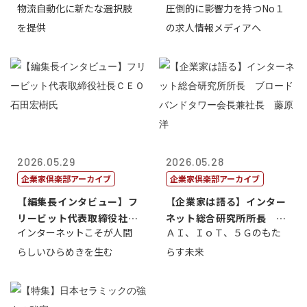
物流自動化に新たな選択肢
圧倒的に影響力を持つNo１
一 氏
を提供
の求人情報メディアへ
2026.05.29
2026.05.28
企業家倶楽部アーカイブ
企業家倶楽部アーカイブ
【編集長インタビュー】フ
【企業家は語る】インター
リービット代表取締役社長
ネット総合研究所所長 ブ
インターネットこそが人間
ＡＩ、ＩｏＴ、５Ｇのもた
ＣＥＯ 石田...
ロードバンド...
らしいひらめきを生む
らす未来