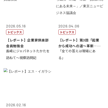
2026.05.16
2026.04.06
トピックス
トピックス
【レポート】企業家倶楽部
【レポート】第3回「起業
会員勉強会
から成功への道～革新―挑
長崎にジャパネットたかたを
「全ての答えは現場にあ
戦の先にある...
訪ねて～視察訪問記
る」
2026.02.16