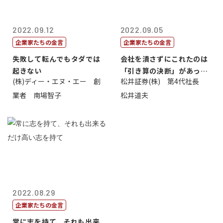
2022.09.12
2022.09.05
企業家たちの金言
企業家たちの金言
失敗して転んでもタダでは
会社を潰さずにこれたのは
起きない
「引き算の決断」があった
(株)ディー・エヌ・エー 創
松井証券(株) 第4代社長
から
業者 南場智子
松井道夫
2022.08.29
企業家たちの金言
常に志を持て、それも出来