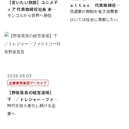
【言いたい放題】ユニメデ
ａｌｔａｃ 代表取締役会
ィア 代表取締役社長 末田
流通業の無駄を省き消費者
長三木田國夫
モンゴルから世界へ発信
真
ひいては社会に貢献したい
2026.08.03
企業家倶楽部アーカイブ
【野坂英吾の経営道場】
下 ／トレジャー・ファク
時代を捉え進化し続ける企
トリー社長野坂...
業へ