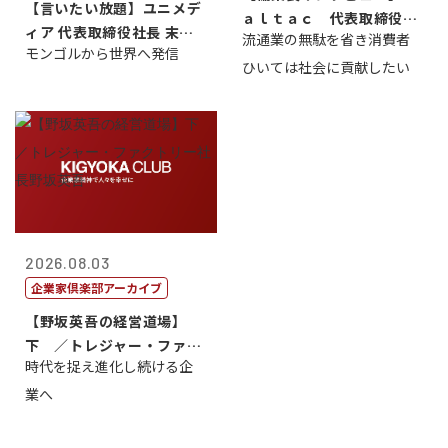
【言いたい放題】ユニメデ
ａｌｔａｃ 代表取締役会
ィア 代表取締役社長 末田
流通業の無駄を省き消費者
長三木田國夫
モンゴルから世界へ発信
真
ひいては社会に貢献したい
2026.08.03
企業家倶楽部アーカイブ
【野坂英吾の経営道場】
下 ／トレジャー・ファク
時代を捉え進化し続ける企
トリー社長野坂...
業へ