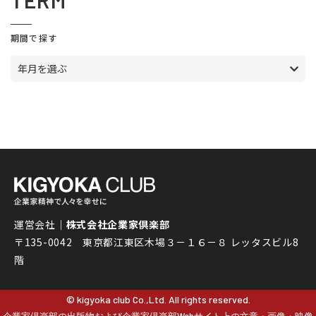
TERM
期間で探す
年月を選ぶ
運営会社｜
株式会社企業家倶楽部
〒135-0042 東京都江東区木場３－１６－８ レッタスビル8
階
© kigyoka club Co.,Ltd. All rights reserved.