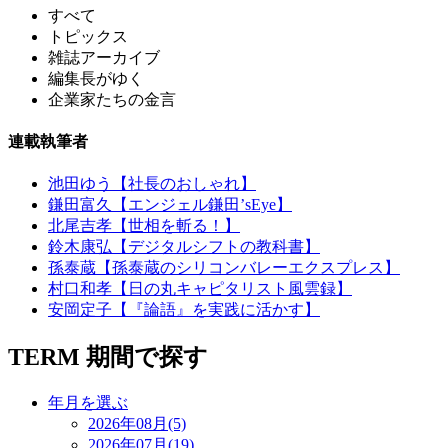
すべて
トピックス
雑誌アーカイブ
編集長がゆく
企業家たちの金言
連載執筆者
池田ゆう【社長のおしゃれ】
鎌田富久【エンジェル鎌田’sEye】
北尾吉孝【世相を斬る！】
鈴木康弘【デジタルシフトの教科書】
孫泰蔵【孫泰蔵のシリコンバレーエクスプレス】
村口和孝【日の丸キャピタリスト風雲録】
安岡定子【『論語』を実践に活かす】
TERM
期間で探す
年月を選ぶ
2026年08月(5)
2026年07月(19)