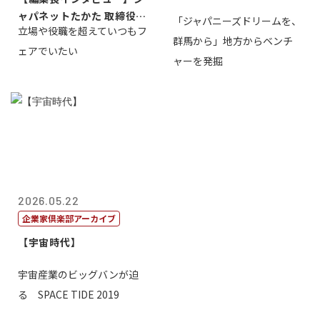
ャパネットたかた 取締役副
「ジャパニーズドリームを、
立場や役職を超えていつもフ
社長髙田旭...
群馬から」地方からベンチ
ェアでいたい
ャーを発掘
2026.05.22
企業家倶楽部アーカイブ
【宇宙時代】
宇宙産業のビッグバンが迫
る SPACE TIDE 2019