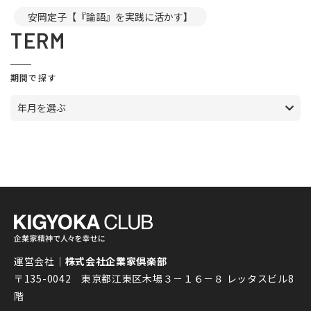
安岡定子【『論語』を実践に活かす】
TERM
期間で探す
年月を選ぶ
運営会社｜
株式会社企業家倶楽部
〒135-0042 東京都江東区木場３－１６－８ レッタスビル8
階