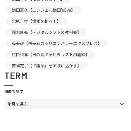
鎌田富久【エンジェル鎌田’sEye】
北尾吉孝【世相を斬る！】
鈴木康弘【デジタルシフトの教科書】
孫泰蔵【孫泰蔵のシリコンバレーエクスプレス】
村口和孝【日の丸キャピタリスト風雲録】
安岡定子【『論語』を実践に活かす】
TERM
期間で探す
年月を選ぶ