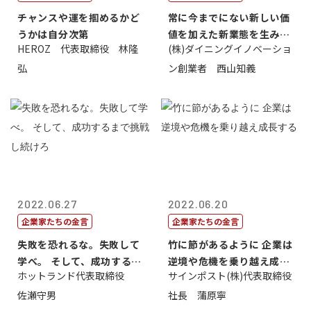
チャンスや運を掴めるかど
常に今までにない新しい価
うかは自分次第
値を加えた新業態を生み出
HEROZ 代表取締役 林隆
(株)ダイニングイノベーショ
すこと
弘
ン創業者 西山知義
2022.06.27
2022.06.20
企業家たちの金言
企業家たちの金言
失敗を恐れるな。失敗して
竹に節があるように 企業は
学べ。 そして、成功するま
逆境や危機を乗り越え成長
ホットランド代表取締役
サインポスト(株)代表取締役
で挑戦し続...
する
佐瀬守男
社長 蒲原寧