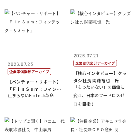
2026.07.21
企業家倶楽部アーカイブ
2026.07.23
企業家倶楽部アーカイブ
【核心インタビュー】クラ
ダシ社長 関藤竜也 氏
【ベンチャー・リポート】
「もったいない」を価値に
「ＦｉｎＳｕｍ：フィンテ
止まらないFinTech革命
変え、日本のフードロスゼ
ック・サミッ...
ロを目指す