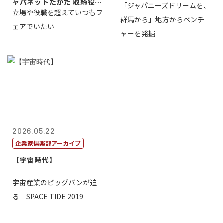
ャパネットたかた 取締役副
「ジャパニーズドリームを、
立場や役職を超えていつもフ
社長髙田旭...
群馬から」地方からベンチ
ェアでいたい
ャーを発掘
2026.05.22
企業家倶楽部アーカイブ
【宇宙時代】
宇宙産業のビッグバンが迫
る SPACE TIDE 2019