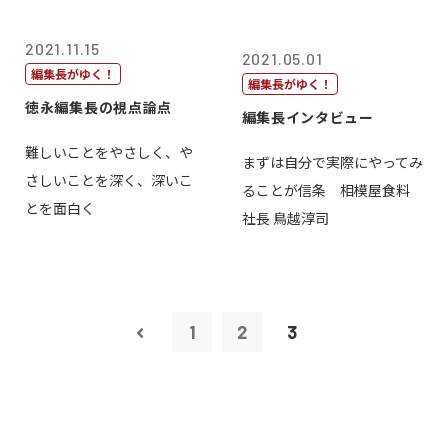
2021.11.15
2021.05.01
編集長がゆく！
編集長がゆく！
徳永編集長の視点論点
編集長インタビュー
難しいことをやさしく、や
まずは自分で実際にやってみ
さしいことを深く、深いこ
ることが信条 相模屋食料
とを面白く
社長 鳥越淳司
1
2
3