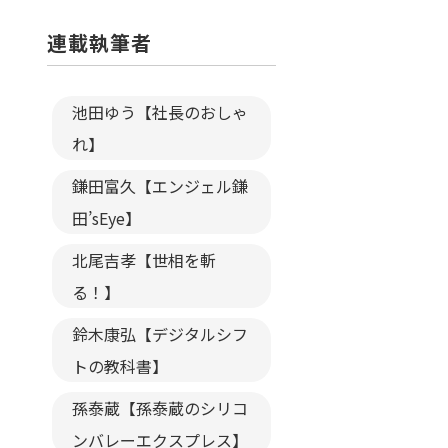
連載執筆者
池田ゆう【社長のおしゃ
れ】
鎌田富久【エンジェル鎌
田’sEye】
北尾吉孝【世相を斬
る！】
鈴木康弘【デジタルシフ
トの教科書】
孫泰蔵【孫泰蔵のシリコ
ンバレーエクスプレス】