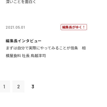
深いことを面白く
編集長がゆく！
2021.05.01
編集長インタビュー
まずは自分で実際にやってみることが信条 相
模屋食料 社長 鳥越淳司
1
2
3