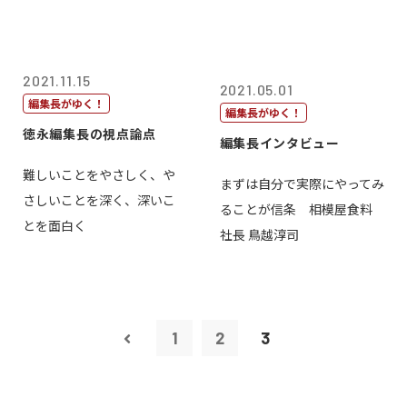
2021.11.15
2021.05.01
編集長がゆく！
編集長がゆく！
徳永編集長の視点論点
編集長インタビュー
難しいことをやさしく、や
まずは自分で実際にやってみ
さしいことを深く、深いこ
ることが信条 相模屋食料
とを面白く
社長 鳥越淳司
1
2
3