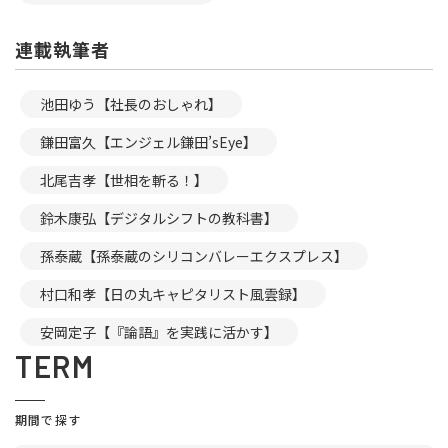
連載執筆者
池田ゆう【社長のおしゃれ】
鎌田富久【エンジェル鎌田’sEye】
北尾吉孝【世相を斬る！】
鈴木康弘【デジタルシフトの教科書】
孫泰蔵【孫泰蔵のシリコンバレーエクスプレス】
村口和孝【日の丸キャピタリスト風雲録】
安岡定子【『論語』を実践に活かす】
TERM
期間で探す