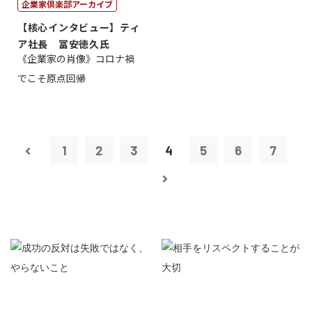
企業家倶楽部アーカイブ
【核心インタビュー】ティ
ア社長 冨安徳久氏
《企業家の肖像》コロナ禍
でこそ原点回帰
1
2
3
4
5
6
7