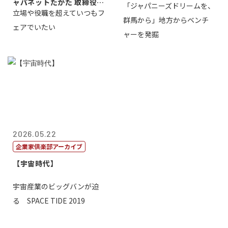
ャパネットたかた 取締役副
「ジャパニーズドリームを、
立場や役職を超えていつもフ
社長髙田旭...
群馬から」地方からベンチ
ェアでいたい
ャーを発掘
2026.05.22
企業家倶楽部アーカイブ
【宇宙時代】
宇宙産業のビッグバンが迫
る SPACE TIDE 2019