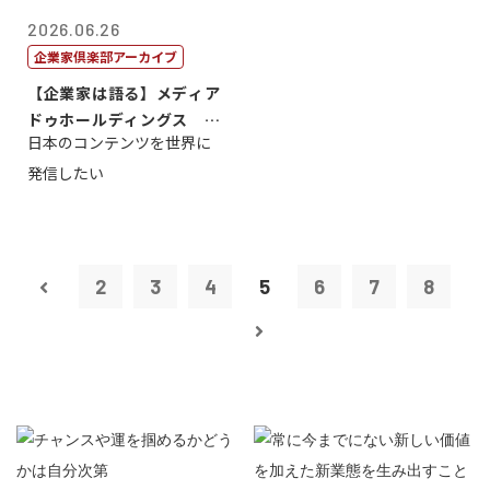
2026.06.26
企業家倶楽部アーカイブ
【企業家は語る】メディア
ドゥホールディングス 代
日本のコンテンツを世界に
表取締役社長...
発信したい
2
3
4
5
6
7
8