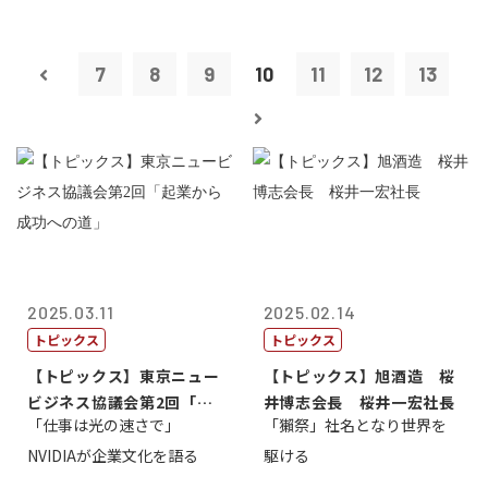
7
8
9
10
11
12
13
2025.03.11
2025.02.14
トピックス
トピックス
【トピックス】東京ニュー
【トピックス】旭酒造 桜
ビジネス協議会第2回「起
井博志会長 桜井一宏社長
「仕事は光の速さで」
「獺祭」社名となり世界を
業から成功へ...
NVIDIAが企業文化を語る
駆ける