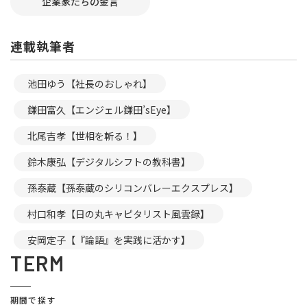
企業家たちの金言
連載執筆者
池田ゆう【社長のおしゃれ】
鎌田富久【エンジェル鎌田’sEye】
北尾吉孝【世相を斬る！】
鈴木康弘【デジタルシフトの教科書】
孫泰蔵【孫泰蔵のシリコンバレーエクスプレス】
村口和孝【日の丸キャピタリスト風雲録】
安岡定子【『論語』を実践に活かす】
TERM
期間で探す