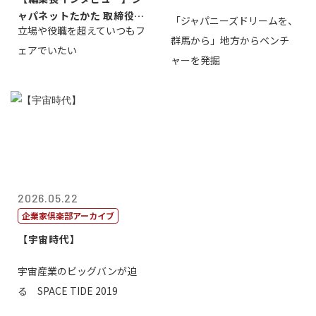
ャパネットたかた 取締役副
「ジャパニーズドリームを、
立場や役職を超えていつもフ
社長髙田旭...
群馬から」地方からベンチ
ェアでいたい
ャーを発掘
2026.05.22
企業家倶楽部アーカイブ
【宇宙時代】
宇宙産業のビッグバンが迫
る SPACE TIDE 2019