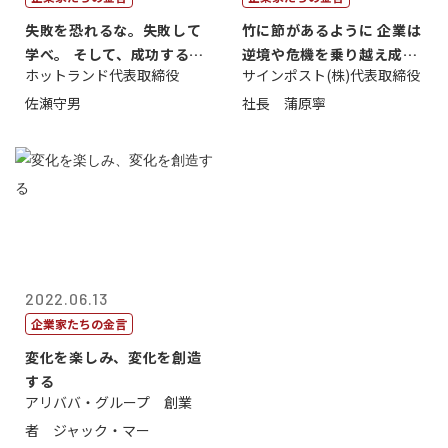
失敗を恐れるな。失敗して
竹に節があるように 企業は
学べ。 そして、成功するま
逆境や危機を乗り越え成長
ホットランド代表取締役
サインポスト(株)代表取締役
で挑戦し続...
する
佐瀬守男
社長 蒲原寧
2022.06.13
企業家たちの金言
変化を楽しみ、変化を創造
する
アリババ・グループ 創業
者 ジャック・マー