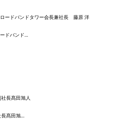
ドバンド...
髙田旭...