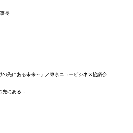
事長
にある...