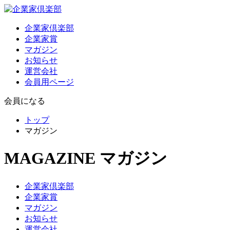
企業家倶楽部
企業家賞
マガジン
お知らせ
運営会社
会員用ページ
会員になる
トップ
マガジン
MAGAZINE
マガジン
企業家倶楽部
企業家賞
マガジン
お知らせ
運営会社