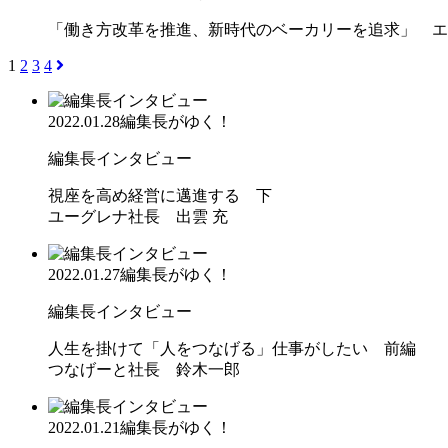
「働き方改革を推進、新時代のベーカリーを追求」 エ
1
2
3
4
2022.01.28
編集長がゆく！
編集長インタビュー
視座を高め経営に邁進する 下
ユーグレナ社長 出雲 充
2022.01.27
編集長がゆく！
編集長インタビュー
人生を掛けて「人をつなげる」仕事がしたい 前編
つなげーと社長 鈴木一郎
2022.01.21
編集長がゆく！