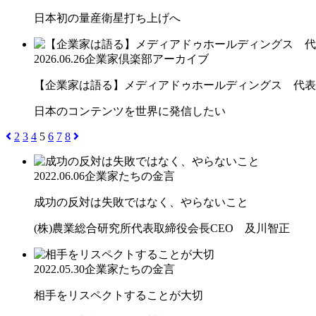
日本初の量産衛星打ち上げへ
2026.06.26
企業家倶楽部アーカイブ
【企業家は語る】メディアドゥホールディングス 代表取
日本のコンテンツを世界に発信したい
2
3
4
5
6
7
8
2022.06.06
企業家たちの金言
成功の反対は失敗ではなく、やらないこと
(株)農業総合研究所代表取締役会長CEO 及川智正
2022.05.30
企業家たちの金言
相手をリスペクトすることが大切