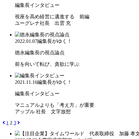
編集長インタビュー
視座を高め経営に邁進する 前編
ユーグレナ社長 出雲 充
2022.01.07
編集長がゆく！
徳永編集長の視点論点
前を向いて転び、貪欲に学ぶ
2021.11.16
編集長がゆく！
編集長インタビュー
マニュアルよりも「考え方」が重要
アップル 社長 文字放想
1
2
3