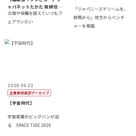
ャパネットたかた 取締役副
「ジャパニーズドリームを、
立場や役職を超えていつもフ
社長髙田旭...
群馬から」地方からベンチ
ェアでいたい
ャーを発掘
2026.05.22
企業家倶楽部アーカイブ
【宇宙時代】
宇宙産業のビッグバンが迫
る SPACE TIDE 2019