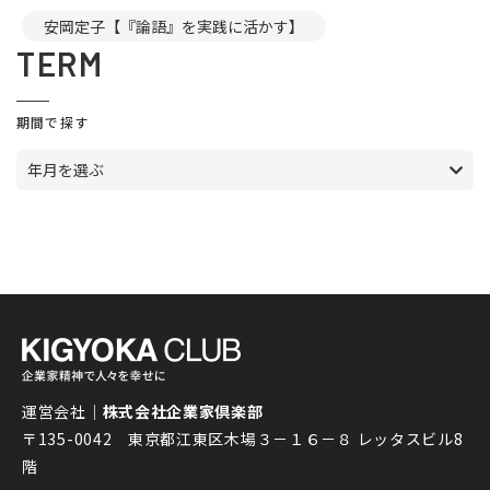
安岡定子【『論語』を実践に活かす】
TERM
期間で探す
年月を選ぶ
運営会社｜
株式会社企業家倶楽部
〒135-0042 東京都江東区木場３－１６－８ レッタスビル8
階