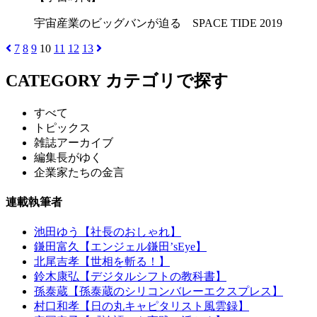
宇宙産業のビッグバンが迫る SPACE TIDE 2019
7
8
9
10
11
12
13
CATEGORY
カテゴリで探す
すべて
トピックス
雑誌アーカイブ
編集長がゆく
企業家たちの金言
連載執筆者
池田ゆう【社長のおしゃれ】
鎌田富久【エンジェル鎌田’sEye】
北尾吉孝【世相を斬る！】
鈴木康弘【デジタルシフトの教科書】
孫泰蔵【孫泰蔵のシリコンバレーエクスプレス】
村口和孝【日の丸キャピタリスト風雲録】