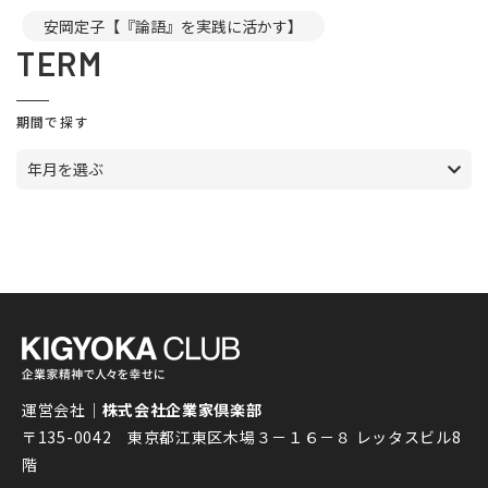
安岡定子【『論語』を実践に活かす】
TERM
期間で探す
年月を選ぶ
運営会社｜
株式会社企業家倶楽部
〒135-0042 東京都江東区木場３－１６－８ レッタスビル8
階