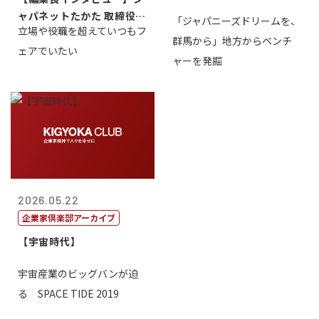
ャパネットたかた 取締役副
「ジャパニーズドリームを、
立場や役職を超えていつもフ
社長髙田旭...
群馬から」地方からベンチ
ェアでいたい
ャーを発掘
2026.05.22
企業家倶楽部アーカイブ
【宇宙時代】
宇宙産業のビッグバンが迫
る SPACE TIDE 2019