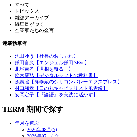
すべて
トピックス
雑誌アーカイブ
編集長がゆく
企業家たちの金言
連載執筆者
池田ゆう【社長のおしゃれ】
鎌田富久【エンジェル鎌田’sEye】
北尾吉孝【世相を斬る！】
鈴木康弘【デジタルシフトの教科書】
孫泰蔵【孫泰蔵のシリコンバレーエクスプレス】
村口和孝【日の丸キャピタリスト風雲録】
安岡定子【『論語』を実践に活かす】
TERM
期間で探す
年月を選ぶ
2026年08月(5)
2026年07月(19)