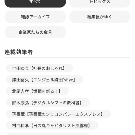
すべて
トピックス
雑誌アーカイブ
編集長がゆく
企業家たちの金言
連載執筆者
池田ゆう【社長のおしゃれ】
鎌田富久【エンジェル鎌田’sEye】
北尾吉孝【世相を斬る！】
鈴木康弘【デジタルシフトの教科書】
孫泰蔵【孫泰蔵のシリコンバレーエクスプレス】
村口和孝【日の丸キャピタリスト風雲録】