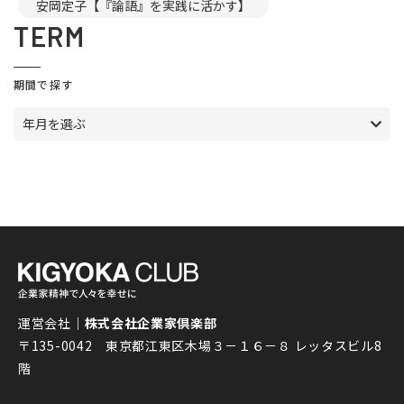
安岡定子【『論語』を実践に活かす】
TERM
期間で探す
年月を選ぶ
運営会社｜
株式会社企業家倶楽部
〒135-0042 東京都江東区木場３－１６－８ レッタスビル8
階