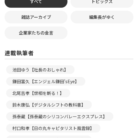
すべて
トピックス
雑誌アーカイブ
編集長がゆく
企業家たちの金言
連載執筆者
池田ゆう【社長のおしゃれ】
鎌田富久【エンジェル鎌田’sEye】
北尾吉孝【世相を斬る！】
鈴木康弘【デジタルシフトの教科書】
孫泰蔵【孫泰蔵のシリコンバレーエクスプレス】
村口和孝【日の丸キャピタリスト風雲録】