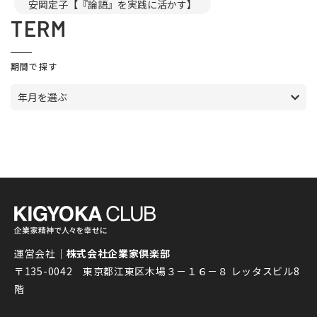
安岡定子【『論語』を実践に活かす】
TERM
期間で探す
年月を選ぶ
運営会社｜
株式会社企業家倶楽部
〒135-0042 東京都江東区木場３－１６－８ レッタスビル8
階