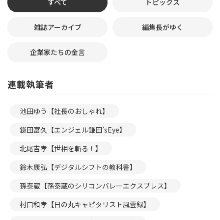
すべて
トピックス
雑誌アーカイブ
編集長がゆく
企業家たちの金言
連載執筆者
池田ゆう【社長のおしゃれ】
鎌田富久【エンジェル鎌田’sEye】
北尾吉孝【世相を斬る！】
鈴木康弘【デジタルシフトの教科書】
孫泰蔵【孫泰蔵のシリコンバレーエクスプレス】
村口和孝【日の丸キャピタリスト風雲録】