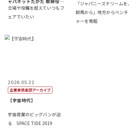
ャパネットたかた 取締役副
「ジャパニーズドリームを、
立場や役職を超えていつもフ
社長髙田旭...
群馬から」地方からベンチ
ェアでいたい
ャーを発掘
2026.05.22
企業家倶楽部アーカイブ
【宇宙時代】
宇宙産業のビッグバンが迫
る SPACE TIDE 2019