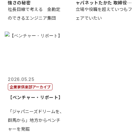
強さの秘密
ャパネットたかた 取締役副
社長目線で考える 金勘定
立場や役職を超えていつもフ
社長髙田旭...
のできるエンジニア集団
ェアでいたい
2026.05.25
企業家倶楽部アーカイブ
【ベンチャー・リポート】
「ジャパニーズドリームを、
群馬から」地方からベンチ
ャーを発掘