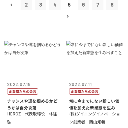
2
3
4
5
6
7
8
2022.07.18
2022.07.11
企業家たちの金言
企業家たちの金言
チャンスや運を掴めるかど
常に今までにない新しい価
うかは自分次第
値を加えた新業態を生み出
HEROZ 代表取締役 林隆
(株)ダイニングイノベーショ
すこと
弘
ン創業者 西山知義