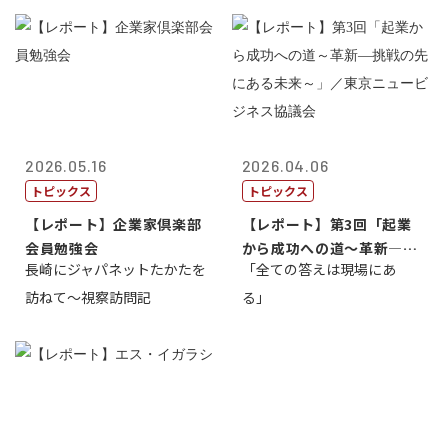
2026.05.16
2026.04.06
トピックス
トピックス
【レポート】企業家倶楽部
【レポート】第3回「起業
会員勉強会
から成功への道～革新―挑
長崎にジャパネットたかたを
「全ての答えは現場にあ
戦の先にある...
訪ねて～視察訪問記
る」