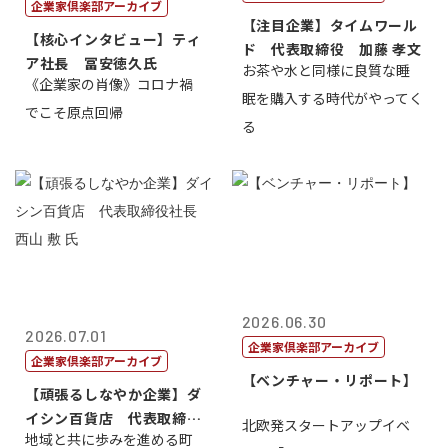
企業家倶楽部アーカイブ
【注目企業】タイムワール
【核心インタビュー】ティ
ド 代表取締役 加藤 孝文
ア社長 冨安徳久氏
お茶や水と同様に良質な睡
《企業家の肖像》コロナ禍
眠を購入する時代がやってく
でこそ原点回帰
る
2026.06.30
2026.07.01
企業家倶楽部アーカイブ
企業家倶楽部アーカイブ
【ベンチャー・リポート】
【頑張るしなやか企業】ダ
イシン百貨店 代表取締役
北欧発スタートアップイベ
地域と共に歩みを進める町
社長 西山 ...