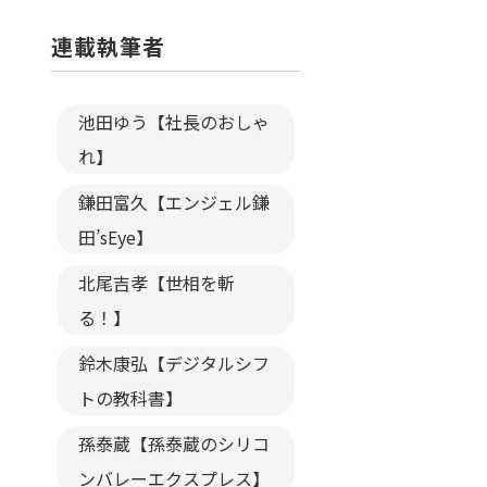
連載執筆者
池田ゆう【社長のおしゃ
れ】
鎌田富久【エンジェル鎌
田’sEye】
北尾吉孝【世相を斬
る！】
鈴木康弘【デジタルシフ
トの教科書】
孫泰蔵【孫泰蔵のシリコ
ンバレーエクスプレス】