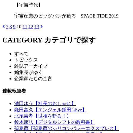
【宇宙時代】
宇宙産業のビッグバンが迫る SPACE TIDE 2019
7
8
9
10
11
12
13
CATEGORY
カテゴリで探す
すべて
トピックス
雑誌アーカイブ
編集長がゆく
企業家たちの金言
連載執筆者
池田ゆう【社長のおしゃれ】
鎌田富久【エンジェル鎌田’sEye】
北尾吉孝【世相を斬る！】
鈴木康弘【デジタルシフトの教科書】
孫泰蔵【孫泰蔵のシリコンバレーエクスプレス】