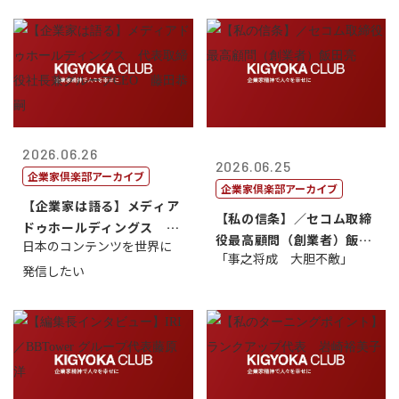
2026.06.26
2026.06.25
企業家倶楽部アーカイブ
企業家倶楽部アーカイブ
【企業家は語る】メディア
【私の信条】／セコム取締
ドゥホールディングス 代
役最高顧問（創業者）飯田
日本のコンテンツを世界に
表取締役社長...
「事之将成 大胆不敵」
亮
発信したい