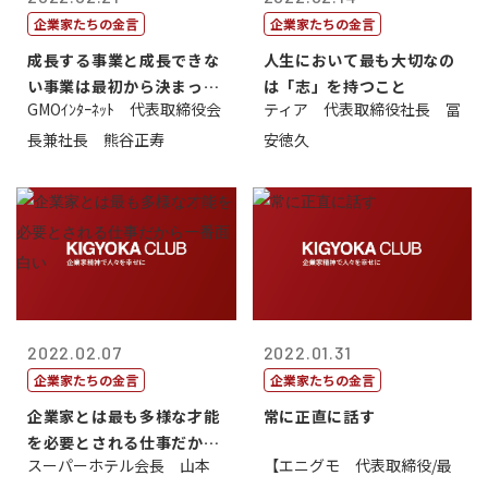
企業家たちの金言
企業家たちの金言
成長する事業と成長できな
人生において最も大切なの
い事業は最初から決まって
は「志」を持つこと
GMOｲﾝﾀｰﾈｯﾄ 代表取締役会
ティア 代表取締役社長 冨
いる
長兼社長 熊谷正寿
安徳久
2022.02.07
2022.01.31
企業家たちの金言
企業家たちの金言
企業家とは最も多様な才能
常に正直に話す
を必要とされる仕事だから
スーパーホテル会長 山本
【エニグモ 代表取締役/最
一番面白い