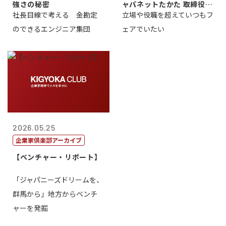
強さの秘密
ャパネットたかた 取締役副
社長目線で考える 金勘定
立場や役職を超えていつもフ
社長髙田旭...
のできるエンジニア集団
ェアでいたい
2026.05.25
企業家倶楽部アーカイブ
【ベンチャー・リポート】
「ジャパニーズドリームを、
群馬から」地方からベンチ
ャーを発掘