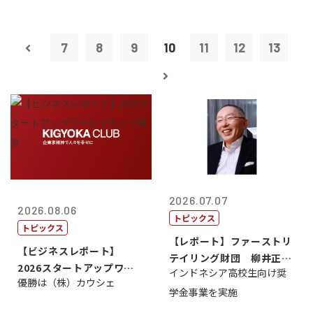
7
8
9
10
11
12
13
2026.07.07
2026.08.06
トピックス
トピックス
【レポート】ファーストリ
【ビジネスレポート】
テイリング財団 柳井正
2026スタートアップワー
インドネシア高校生向け奨
理事長
優勝は（株）カウシェ
ルドカップ東京
学金事業を実施