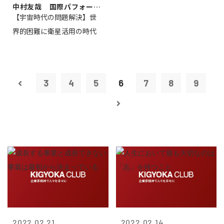
中村友哉 国際パフォーマ
【宇宙時代の問題解決】世
ンス研究所代...
界的困難に衛星活用の時代
3
4
5
6
7
8
9
2022.02.21
2022.02.14