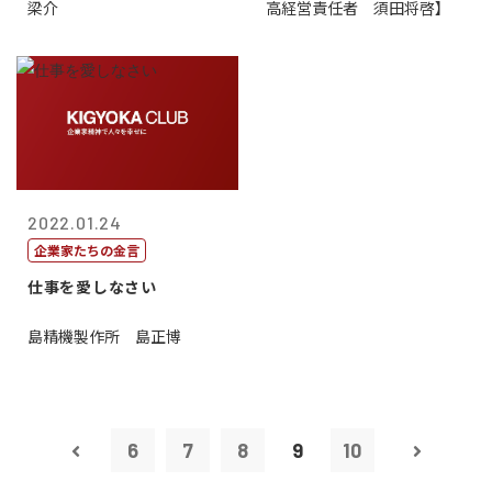
梁介
高経営責任者 須田将啓】
2022.01.24
企業家たちの金言
仕事を愛しなさい
島精機製作所 島正博
6
7
8
9
10