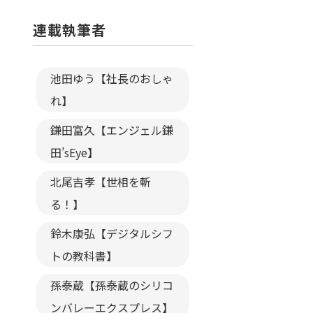
連載執筆者
池田ゆう【社長のおしゃ
れ】
鎌田富久【エンジェル鎌
田’sEye】
北尾吉孝【世相を斬
る！】
鈴木康弘【デジタルシフ
トの教科書】
孫泰蔵【孫泰蔵のシリコ
ンバレーエクスプレス】