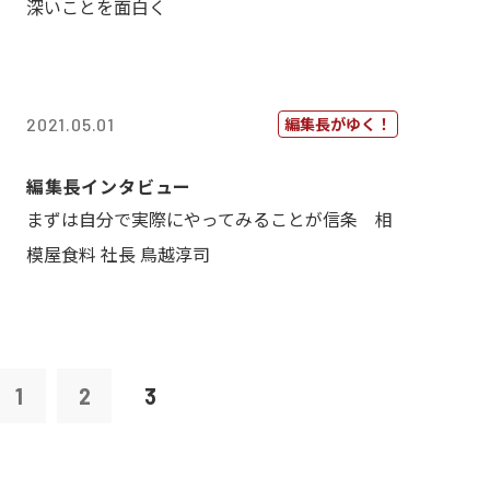
深いことを面白く
編集長がゆく！
2021.05.01
編集長インタビュー
まずは自分で実際にやってみることが信条 相
模屋食料 社長 鳥越淳司
1
2
3