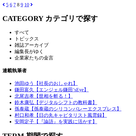
5
6
7
8
9
10
CATEGORY
カテゴリで探す
すべて
トピックス
雑誌アーカイブ
編集長がゆく
企業家たちの金言
連載執筆者
池田ゆう【社長のおしゃれ】
鎌田富久【エンジェル鎌田’sEye】
北尾吉孝【世相を斬る！】
鈴木康弘【デジタルシフトの教科書】
孫泰蔵【孫泰蔵のシリコンバレーエクスプレス】
村口和孝【日の丸キャピタリスト風雲録】
安岡定子【『論語』を実践に活かす】