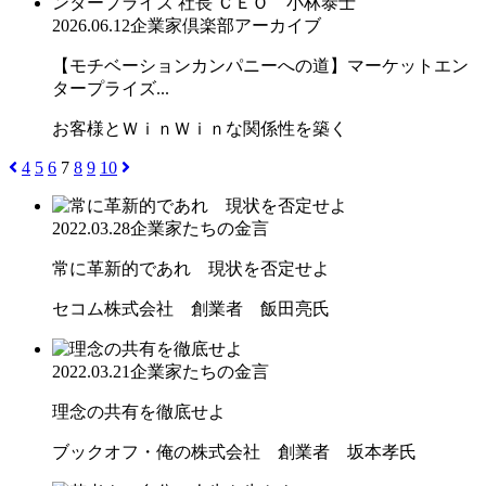
2026.06.12
企業家倶楽部アーカイブ
【モチベーションカンパニーへの道】マーケットエン
タープライズ...
お客様とＷｉｎＷｉｎな関係性を築く
4
5
6
7
8
9
10
2022.03.28
企業家たちの金言
常に革新的であれ 現状を否定せよ
セコム株式会社 創業者 飯田亮氏
2022.03.21
企業家たちの金言
理念の共有を徹底せよ
ブックオフ・俺の株式会社 創業者 坂本孝氏