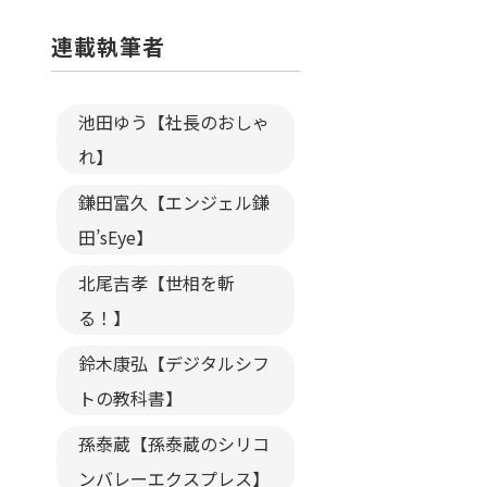
連載執筆者
池田ゆう【社長のおしゃ
れ】
鎌田富久【エンジェル鎌
田’sEye】
北尾吉孝【世相を斬
る！】
鈴木康弘【デジタルシフ
トの教科書】
孫泰蔵【孫泰蔵のシリコ
ンバレーエクスプレス】