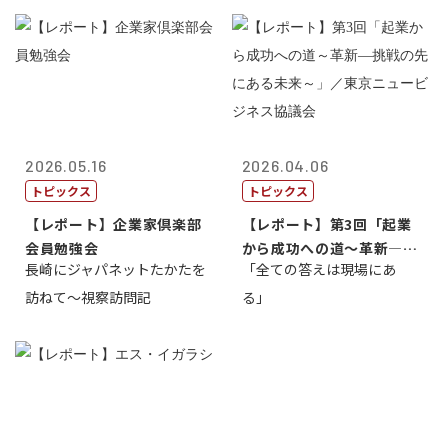
2026.05.16
2026.04.06
トピックス
トピックス
【レポート】企業家倶楽部
【レポート】第3回「起業
会員勉強会
から成功への道～革新―挑
長崎にジャパネットたかたを
「全ての答えは現場にあ
戦の先にある...
訪ねて～視察訪問記
る」