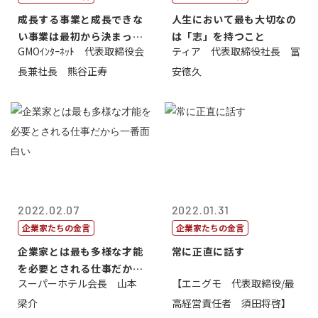
成長する事業と成長できな
人生において最も大切なの
い事業は最初から決まって
は「志」を持つこと
GMOｲﾝﾀｰﾈｯﾄ 代表取締役会
ティア 代表取締役社長 冨
いる
長兼社長 熊谷正寿
安徳久
2022.02.07
2022.01.31
企業家たちの金言
企業家たちの金言
企業家とは最も多様な才能
常に正直に話す
を必要とされる仕事だから
スーパーホテル会長 山本
【エニグモ 代表取締役/最
一番面白い
梁介
高経営責任者 須田将啓】