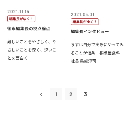
2021.11.15
2021.05.01
編集長がゆく！
編集長がゆく！
徳永編集長の視点論点
編集長インタビュー
難しいことをやさしく、や
まずは自分で実際にやってみ
さしいことを深く、深いこ
ることが信条 相模屋食料
とを面白く
社長 鳥越淳司
1
2
3