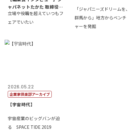
ャパネットたかた 取締役副
「ジャパニーズドリームを、
立場や役職を超えていつもフ
社長髙田旭...
群馬から」地方からベンチ
ェアでいたい
ャーを発掘
2026.05.22
企業家倶楽部アーカイブ
【宇宙時代】
宇宙産業のビッグバンが迫
る SPACE TIDE 2019