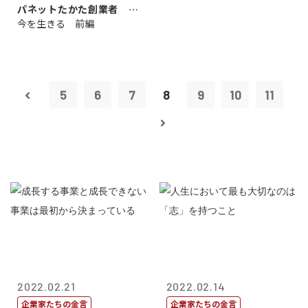
パネットたかた創業者 髙
今を生きる 前編
田 明氏
5
6
7
8
9
10
11
2022.02.21
2022.02.14
企業家たちの金言
企業家たちの金言