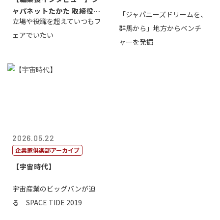
ャパネットたかた 取締役副
「ジャパニーズドリームを、
立場や役職を超えていつもフ
社長髙田旭...
群馬から」地方からベンチ
ェアでいたい
ャーを発掘
2026.05.22
企業家倶楽部アーカイブ
【宇宙時代】
宇宙産業のビッグバンが迫
る SPACE TIDE 2019