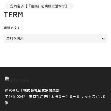
安岡定子【『論語』を実践に活かす】
TERM
期間で探す
年月を選ぶ
運営会社｜
株式会社企業家倶楽部
〒135-0042 東京都江東区木場３－１６－８ レッタスビル8
階