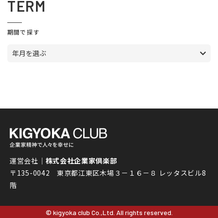
TERM
期間で探す
年月を選ぶ
運営会社｜
株式会社企業家倶楽部
〒135-0042 東京都江東区木場３－１６－８ レッタスビル8
階
© kigyoka club Co.,Ltd. All rights reserved.