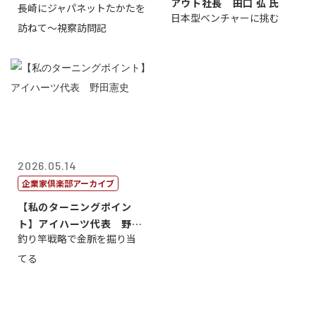
アウト社長 田口 弘 氏
長崎にジャパネットたかたを
日本型ベンチャーに挑む
訪ねて～視察訪問記
2026.05.14
企業家倶楽部アーカイブ
【私のターニングポイン
ト】アイハーツ代表 野田
釣り竿戦略で金脈を掘り当
憲史
てる