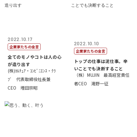
2022.10.17
2022.10.10
企業家たちの金言
企業家たちの金言
全てのモノやコトは人の心
トップの仕事は泥仕事。辛
が造り出す
いことでも決断すること
(株)ｶﾙﾁｭｱ・ｺﾝﾋﾞﾆｴﾝｽ・ｸﾗ
（株）MUJIN 最高経営責任
ﾌﾞ 代表取締役社長兼
者CEO 滝野一征
CEO 増田宗昭