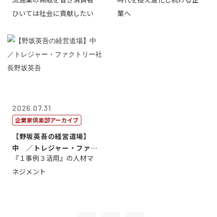
長三木田國夫
トリー社長野坂...
ひいては社会に貢献したい
業へ
2026.07.31
企業家倶楽部アーカイブ
【野坂英吾の経営道場】
中 ／トレジャー・ファク
『１事例３活用』の人材マ
トリー社長野坂...
ネジメント