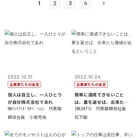
1
2
3
4
2022.10.31
2022.10.24
企業家たちの金言
企業家たちの金言
個人は自立し、一人ひとり
簡単に達成できないこと
が自分株式会社であれ
は、裏を返せば、出来たら
㈱ﾘﾝｸｱﾝﾄﾞﾓﾁﾍﾞｰｼｮﾝ 代表取
(株)MTG 代表取締役社長
価値があるとい...
締役会長 小笹芳央
松下剛