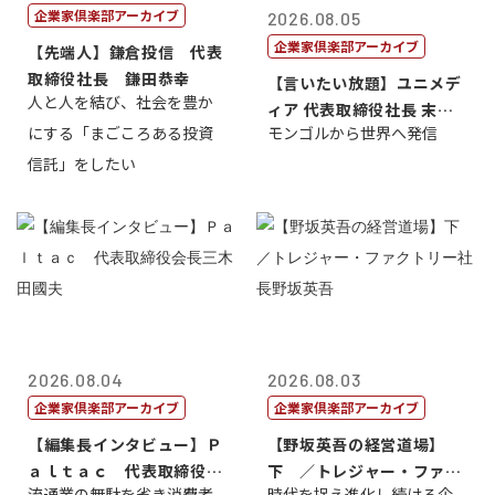
企業家倶楽部アーカイブ
2026.08.05
企業家倶楽部アーカイブ
【先端人】鎌倉投信 代表
取締役社長 鎌田恭幸
【言いたい放題】ユニメデ
人と人を結び、社会を豊か
ィア 代表取締役社長 末田
にする「まごころある投資
モンゴルから世界へ発信
真
信託」をしたい
2026.08.04
2026.08.03
企業家倶楽部アーカイブ
企業家倶楽部アーカイブ
【編集長インタビュー】Ｐ
【野坂英吾の経営道場】
ａｌｔａｃ 代表取締役会
下 ／トレジャー・ファク
流通業の無駄を省き消費者
時代を捉え進化し続ける企