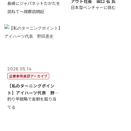
アウト社長 田口 弘 氏
長崎にジャパネットたかたを
日本型ベンチャーに挑む
訪ねて～視察訪問記
2026.05.14
企業家倶楽部アーカイブ
【私のターニングポイン
ト】アイハーツ代表 野田
釣り竿戦略で金脈を掘り当
憲史
てる