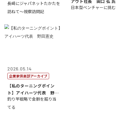
アウト社長 田口 弘 氏
長崎にジャパネットたかたを
日本型ベンチャーに挑む
訪ねて～視察訪問記
2026.05.14
企業家倶楽部アーカイブ
【私のターニングポイン
ト】アイハーツ代表 野田
釣り竿戦略で金脈を掘り当
憲史
てる