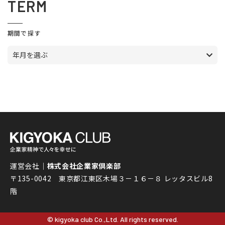
TERM
期間で探す
年月を選ぶ
運営会社｜
株式会社企業家倶楽部
〒135-0042 東京都江東区木場３－１６－８ レッタスビル8
階
© kigyoka club Co.,Ltd. All rights reserved.