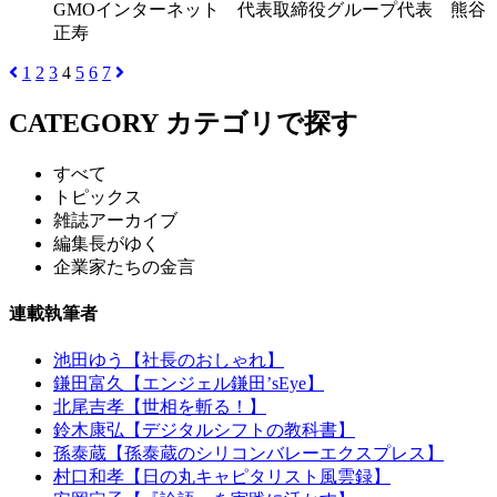
GMOインターネット 代表取締役グループ代表 熊谷
正寿
1
2
3
4
5
6
7
CATEGORY
カテゴリで探す
すべて
トピックス
雑誌アーカイブ
編集長がゆく
企業家たちの金言
連載執筆者
池田ゆう【社長のおしゃれ】
鎌田富久【エンジェル鎌田’sEye】
北尾吉孝【世相を斬る！】
鈴木康弘【デジタルシフトの教科書】
孫泰蔵【孫泰蔵のシリコンバレーエクスプレス】
村口和孝【日の丸キャピタリスト風雲録】