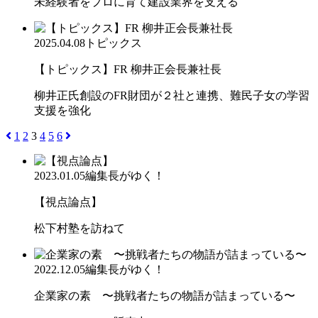
未経験者をプロに育て建設業界を支える
2025.04.08
トピックス
【トピックス】FR 柳井正会長兼社長
柳井正氏創設のFR財団が２社と連携、難民子女の学習
支援を強化
1
2
3
4
5
6
2023.01.05
編集長がゆく！
【視点論点】
松下村塾を訪ねて
2022.12.05
編集長がゆく！
企業家の素 〜挑戦者たちの物語が詰まっている〜