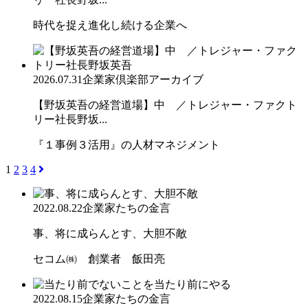
時代を捉え進化し続ける企業へ
2026.07.31
企業家倶楽部アーカイブ
【野坂英吾の経営道場】中 ／トレジャー・ファクト
リー社長野坂...
『１事例３活用』の人材マネジメント
1
2
3
4
2022.08.22
企業家たちの金言
事、将に成らんとす、大胆不敵
セコム㈱ 創業者 飯田亮
2022.08.15
企業家たちの金言