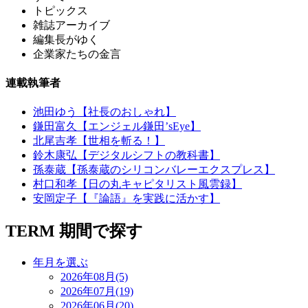
トピックス
雑誌アーカイブ
編集長がゆく
企業家たちの金言
連載執筆者
池田ゆう【社長のおしゃれ】
鎌田富久【エンジェル鎌田’sEye】
北尾吉孝【世相を斬る！】
鈴木康弘【デジタルシフトの教科書】
孫泰蔵【孫泰蔵のシリコンバレーエクスプレス】
村口和孝【日の丸キャピタリスト風雲録】
安岡定子【『論語』を実践に活かす】
TERM
期間で探す
年月を選ぶ
2026年08月(5)
2026年07月(19)
2026年06月(20)