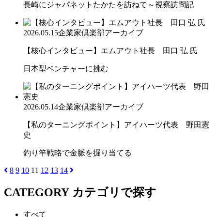
長崎にジャパネットたかたを訪ねて～視察訪問記
2026.05.15
企業家倶楽部アーカイブ
【核心インタビュー】エムアウト社長 田口 弘 氏
日本型ベンチャーに挑む
2026.05.14
企業家倶楽部アーカイブ
【私のターニングポイント】アイハーツ代表 野田憲
史
釣り竿戦略で金脈を掘り当てる
8
9
10
11
12
13
14
CATEGORY
カテゴリで探す
すべて