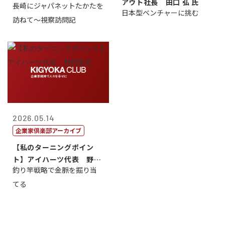
アウト社長 田口 弘 氏
長崎にジャパネットたかたを
日本型ベンチャーに挑む
訪ねて～視察訪問記
2026.05.14
企業家倶楽部アーカイブ
【私のターニングポイン
ト】アイハーツ代表 野田
釣り竿戦略で金脈を掘り当
憲史
てる