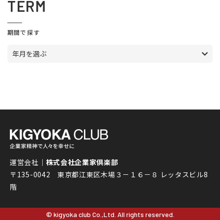
TERM
期間で探す
年月を選ぶ
運営会社｜
株式会社企業家倶楽部
〒135-0042 東京都江東区木場３－１６－８ レッタスビル8
階
© kigyoka club Co.,Ltd. All rights reserved.