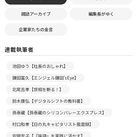
雑誌アーカイブ
編集長がゆく
企業家たちの金言
連載執筆者
池田ゆう【社長のおしゃれ】
鎌田富久【エンジェル鎌田’sEye】
北尾吉孝【世相を斬る！】
鈴木康弘【デジタルシフトの教科書】
孫泰蔵【孫泰蔵のシリコンバレーエクスプレス】
村口和孝【日の丸キャピタリスト風雲録】
安岡定子【『論語』を実践に活かす】