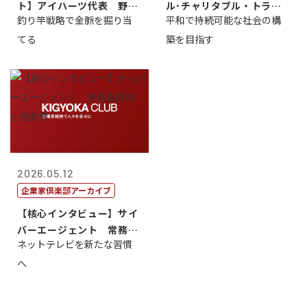
ト】アイハーツ代表 野田
ル･チャリタブル・トラス
釣り竿戦略で金脈を掘り当
平和で持続可能な社会の構
憲史
ト財団会長 マ...
てる
築を目指す
2026.05.12
企業家倶楽部アーカイブ
【核心インタビュー】サイ
バーエージェント 常務取
ネットテレビを新たな習慣
締役 小池政...
へ