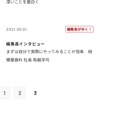
深いことを面白く
編集長がゆく！
2021.05.01
編集長インタビュー
まずは自分で実際にやってみることが信条 相
模屋食料 社長 鳥越淳司
1
2
3