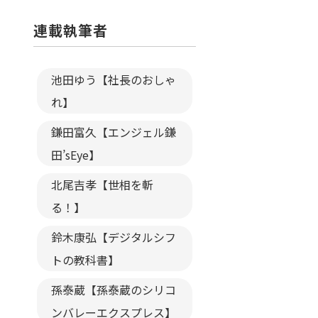
連載執筆者
池田ゆう【社長のおしゃ
れ】
鎌田富久【エンジェル鎌
田’sEye】
北尾吉孝【世相を斬
る！】
鈴木康弘【デジタルシフ
トの教科書】
孫泰蔵【孫泰蔵のシリコ
ンバレーエクスプレス】