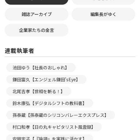
雑誌アーカイブ
編集長がゆく
企業家たちの金言
連載執筆者
池田ゆう【社長のおしゃれ】
鎌田富久【エンジェル鎌田’sEye】
北尾吉孝【世相を斬る！】
鈴木康弘【デジタルシフトの教科書】
孫泰蔵【孫泰蔵のシリコンバレーエクスプレス】
村口和孝【日の丸キャピタリスト風雲録】
安岡定子【『論語』を実践に活かす】