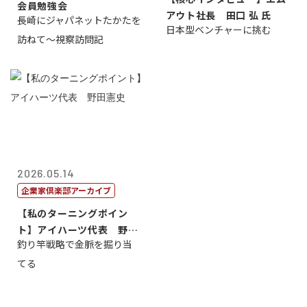
会員勉強会
アウト社長 田口 弘 氏
長崎にジャパネットたかたを
日本型ベンチャーに挑む
訪ねて～視察訪問記
2026.05.14
企業家倶楽部アーカイブ
【私のターニングポイン
ト】アイハーツ代表 野田
釣り竿戦略で金脈を掘り当
憲史
てる