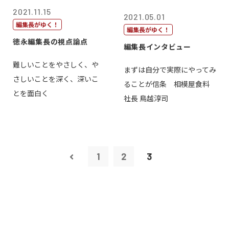
2021.11.15
2021.05.01
編集長がゆく！
編集長がゆく！
徳永編集長の視点論点
編集長インタビュー
難しいことをやさしく、や
まずは自分で実際にやってみ
さしいことを深く、深いこ
ることが信条 相模屋食料
とを面白く
社長 鳥越淳司
1
2
3