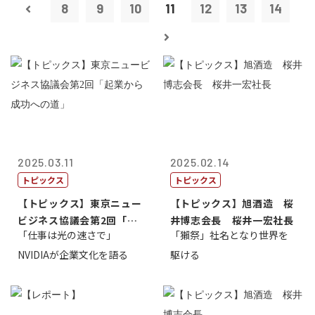
8
9
10
11
12
13
14
2025.03.11
2025.02.14
トピックス
トピックス
【トピックス】東京ニュー
【トピックス】旭酒造 桜
ビジネス協議会第2回「起
井博志会長 桜井一宏社長
「仕事は光の速さで」
「獺祭」社名となり世界を
業から成功へ...
NVIDIAが企業文化を語る
駆ける