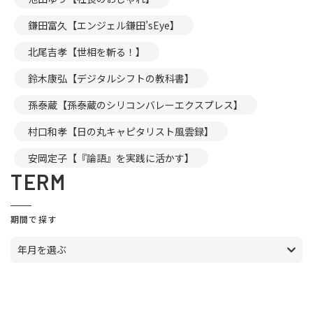
鎌田富久【エンジェル鎌田’sEye】
北尾吉孝【世相を斬る！】
鈴木康弘【デジタルシフトの教科書】
孫泰蔵【孫泰蔵のシリコンバレーエクスプレス】
村口和孝【日の丸キャピタリスト風雲録】
安岡定子【『論語』を実践に活かす】
TERM
期間で探す
年月を選ぶ