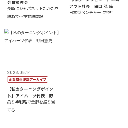
会員勉強会
アウト社長 田口 弘 氏
長崎にジャパネットたかたを
日本型ベンチャーに挑む
訪ねて～視察訪問記
2026.05.14
企業家倶楽部アーカイブ
【私のターニングポイン
ト】アイハーツ代表 野田
釣り竿戦略で金脈を掘り当
憲史
てる