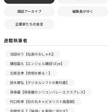
雑誌アーカイブ
編集長がゆく
企業家たちの金言
連載執筆者
池田ゆう【社長のおしゃれ】
鎌田富久【エンジェル鎌田’sEye】
北尾吉孝【世相を斬る！】
鈴木康弘【デジタルシフトの教科書】
孫泰蔵【孫泰蔵のシリコンバレーエクスプレス】
村口和孝【日の丸キャピタリスト風雲録】
安岡定子【『論語』を実践に活かす】