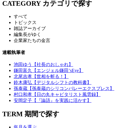
CATEGORY
カテゴリで探す
すべて
トピックス
雑誌アーカイブ
編集長がゆく
企業家たちの金言
連載執筆者
池田ゆう【社長のおしゃれ】
鎌田富久【エンジェル鎌田’sEye】
北尾吉孝【世相を斬る！】
鈴木康弘【デジタルシフトの教科書】
孫泰蔵【孫泰蔵のシリコンバレーエクスプレス】
村口和孝【日の丸キャピタリスト風雲録】
安岡定子【『論語』を実践に活かす】
TERM
期間で探す
年月を選ぶ