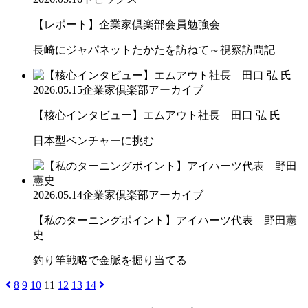
【レポート】企業家倶楽部会員勉強会
長崎にジャパネットたかたを訪ねて～視察訪問記
2026.05.15
企業家倶楽部アーカイブ
【核心インタビュー】エムアウト社長 田口 弘 氏
日本型ベンチャーに挑む
2026.05.14
企業家倶楽部アーカイブ
【私のターニングポイント】アイハーツ代表 野田憲
史
釣り竿戦略で金脈を掘り当てる
8
9
10
11
12
13
14