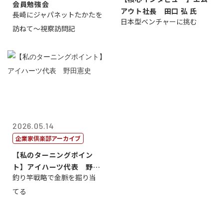
会員勉強会
アウト社長 田口 弘 氏
長崎にジャパネットたかたを
日本型ベンチャーに挑む
訪ねて～視察訪問記
2026.05.14
企業家倶楽部アーカイブ
【私のターニングポイン
ト】アイハーツ代表 野田
釣り竿戦略で金脈を掘り当
憲史
てる