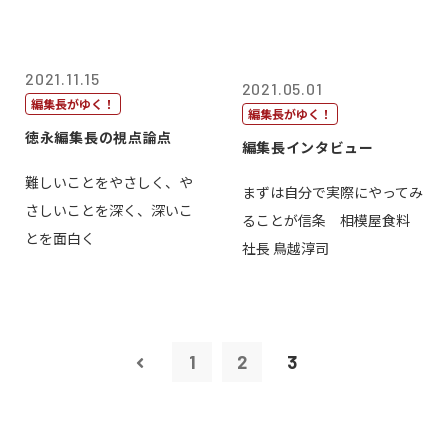
2021.11.15
2021.05.01
編集長がゆく！
編集長がゆく！
徳永編集長の視点論点
編集長インタビュー
難しいことをやさしく、や
まずは自分で実際にやってみ
さしいことを深く、深いこ
ることが信条 相模屋食料
とを面白く
社長 鳥越淳司
1
2
3