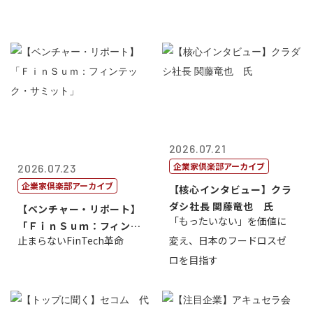
2026.07.21
企業家倶楽部アーカイブ
2026.07.23
企業家倶楽部アーカイブ
【核心インタビュー】クラ
ダシ社長 関藤竜也 氏
【ベンチャー・リポート】
「もったいない」を価値に
「ＦｉｎＳｕｍ：フィンテ
止まらないFinTech革命
変え、日本のフードロスゼ
ック・サミッ...
ロを目指す