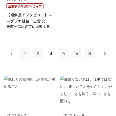
企業家倶楽部アーカイブ
【編集長インタビュー】ユ
ーグレナ社長 出雲 充
視座を高め経営に邁進する
1
2
3
4
5
6
2022.09.26
2022.09.19