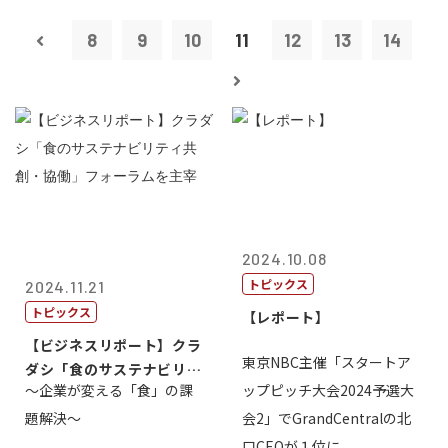
8
9
10
11
12
13
14
2024.10.08
トピックス
2024.11.21
トピックス
【レポート】
【ビジネスリポート】クラ
東京NBC主催「スタートア
ダシ「食のサステナビリテ
～企業が変える「食」の課
ップピッチ大会2024予選大
ィ共創・協働...
題解決～
会2」でGrandCentralの北
口CEOが１位に