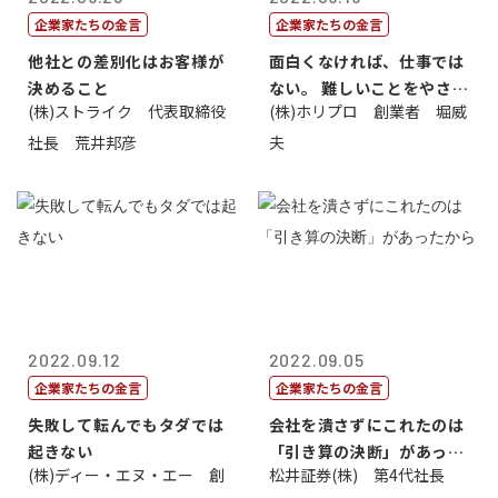
企業家たちの金言
企業家たちの金言
他社との差別化はお客様が
面白くなければ、仕事では
決めること
ない。 難しいことをやさし
(株)ストライク 代表取締役
(株)ホリプロ 創業者 堀威
く。やさし...
社長 荒井邦彦
夫
2022.09.12
2022.09.05
企業家たちの金言
企業家たちの金言
失敗して転んでもタダでは
会社を潰さずにこれたのは
起きない
「引き算の決断」があった
(株)ディー・エヌ・エー 創
松井証券(株) 第4代社長
から