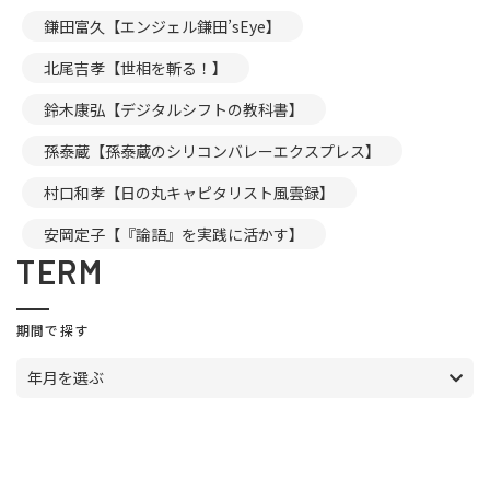
鎌田富久【エンジェル鎌田’sEye】
北尾吉孝【世相を斬る！】
鈴木康弘【デジタルシフトの教科書】
孫泰蔵【孫泰蔵のシリコンバレーエクスプレス】
村口和孝【日の丸キャピタリスト風雲録】
安岡定子【『論語』を実践に活かす】
TERM
期間で探す
年月を選ぶ