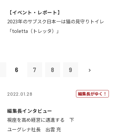
【イベント・レポート】
2023年のサブスク日本一は猫の見守りトイレ
「toletta（トレッタ）」
5
6
7
8
9
編集長がゆく！
2022.01.28
編集長インタビュー
視座を高め経営に邁進する 下
ユーグレナ社長 出雲 充