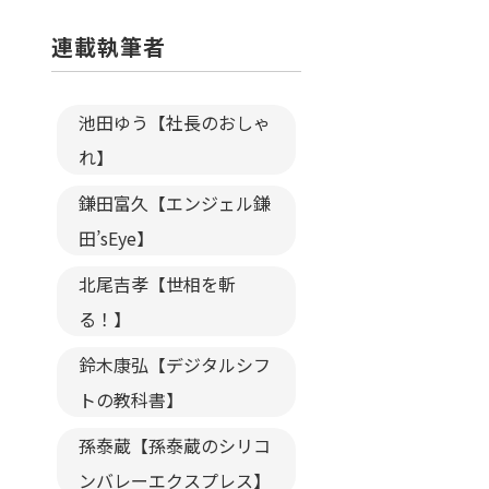
連載執筆者
池田ゆう【社長のおしゃ
れ】
鎌田富久【エンジェル鎌
田’sEye】
北尾吉孝【世相を斬
る！】
鈴木康弘【デジタルシフ
トの教科書】
孫泰蔵【孫泰蔵のシリコ
ンバレーエクスプレス】