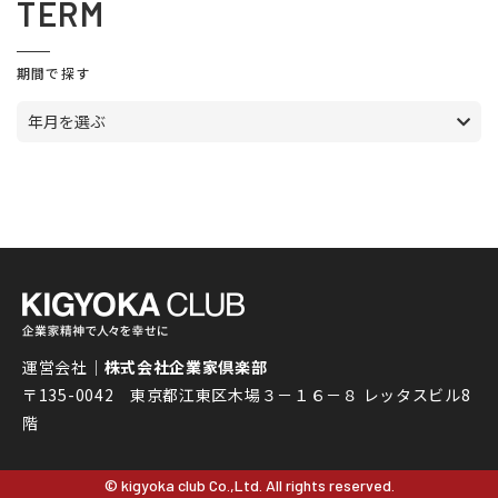
TERM
期間で探す
年月を選ぶ
運営会社｜
株式会社企業家倶楽部
〒135-0042 東京都江東区木場３－１６－８ レッタスビル8
階
© kigyoka club Co.,Ltd. All rights reserved.