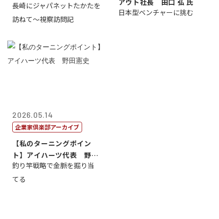
アウト社長 田口 弘 氏
長崎にジャパネットたかたを
日本型ベンチャーに挑む
訪ねて～視察訪問記
2026.05.14
企業家倶楽部アーカイブ
【私のターニングポイン
ト】アイハーツ代表 野田
釣り竿戦略で金脈を掘り当
憲史
てる