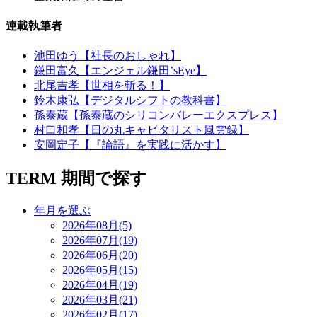
連載執筆者
池田ゆう【社長のおしゃれ】
鎌田富久【エンジェル鎌田’sEye】
北尾吉孝【世相を斬る！】
鈴木康弘【デジタルシフトの教科書】
孫泰蔵【孫泰蔵のシリコンバレーエクスプレス】
村口和孝【日の丸キャピタリスト風雲録】
安岡定子【『論語』を実践に活かす】
TERM
期間で探す
年月を選ぶ
2026年08月(5)
2026年07月(19)
2026年06月(20)
2026年05月(15)
2026年04月(19)
2026年03月(21)
2026年02月(17)