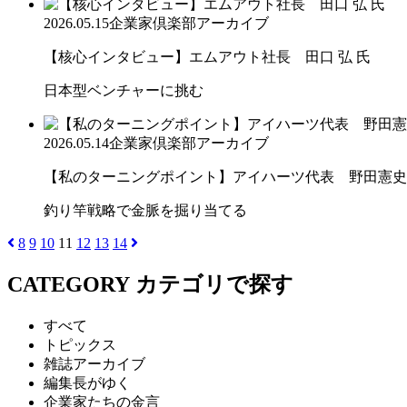
2026.05.15
企業家倶楽部アーカイブ
【核心インタビュー】エムアウト社長 田口 弘 氏
日本型ベンチャーに挑む
2026.05.14
企業家倶楽部アーカイブ
【私のターニングポイント】アイハーツ代表 野田憲史
釣り竿戦略で金脈を掘り当てる
8
9
10
11
12
13
14
CATEGORY
カテゴリで探す
すべて
トピックス
雑誌アーカイブ
編集長がゆく
企業家たちの金言