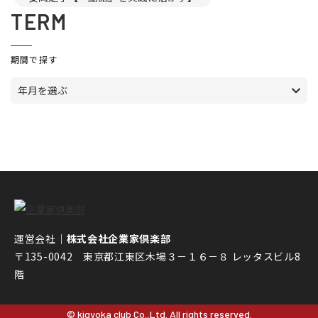
TERM
期間で探す
年月を選ぶ
運営会社｜
株式会社企業家倶楽部
〒135-0042 東京都江東区木場３－１６－８ レッタスビル8
階
© kigyoka club Co.,Ltd. All rights reserved.