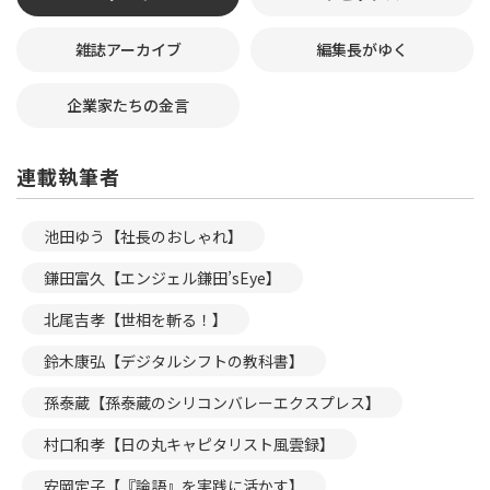
雑誌アーカイブ
編集長がゆく
企業家たちの金言
連載執筆者
池田ゆう【社長のおしゃれ】
鎌田富久【エンジェル鎌田’sEye】
北尾吉孝【世相を斬る！】
鈴木康弘【デジタルシフトの教科書】
孫泰蔵【孫泰蔵のシリコンバレーエクスプレス】
村口和孝【日の丸キャピタリスト風雲録】
安岡定子【『論語』を実践に活かす】