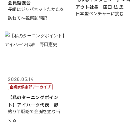
会員勉強会
アウト社長 田口 弘 氏
長崎にジャパネットたかたを
日本型ベンチャーに挑む
訪ねて～視察訪問記
2026.05.14
企業家倶楽部アーカイブ
【私のターニングポイン
ト】アイハーツ代表 野田
釣り竿戦略で金脈を掘り当
憲史
てる