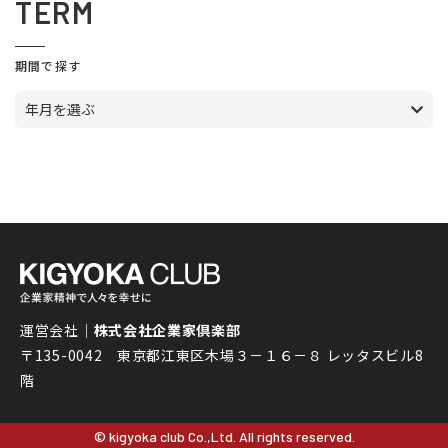
TERM
期間で探す
年月を選ぶ
運営会社｜
株式会社企業家倶楽部
〒135-0042 東京都江東区木場３－１６－８ レッタスビル8
階
© kigyoka club Co.,Ltd. All rights reserved.