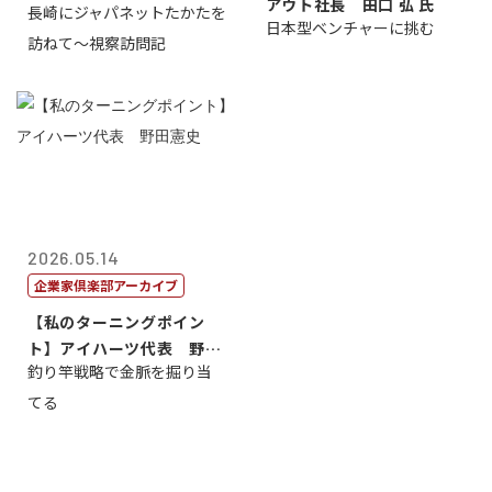
アウト社長 田口 弘 氏
長崎にジャパネットたかたを
日本型ベンチャーに挑む
訪ねて～視察訪問記
2026.05.14
企業家倶楽部アーカイブ
【私のターニングポイン
ト】アイハーツ代表 野田
釣り竿戦略で金脈を掘り当
憲史
てる