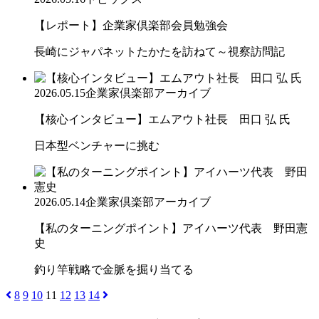
【レポート】企業家倶楽部会員勉強会
長崎にジャパネットたかたを訪ねて～視察訪問記
2026.05.15
企業家倶楽部アーカイブ
【核心インタビュー】エムアウト社長 田口 弘 氏
日本型ベンチャーに挑む
2026.05.14
企業家倶楽部アーカイブ
【私のターニングポイント】アイハーツ代表 野田憲
史
釣り竿戦略で金脈を掘り当てる
8
9
10
11
12
13
14