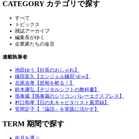
CATEGORY
カテゴリで探す
すべて
トピックス
雑誌アーカイブ
編集長がゆく
企業家たちの金言
連載執筆者
池田ゆう【社長のおしゃれ】
鎌田富久【エンジェル鎌田’sEye】
北尾吉孝【世相を斬る！】
鈴木康弘【デジタルシフトの教科書】
孫泰蔵【孫泰蔵のシリコンバレーエクスプレス】
村口和孝【日の丸キャピタリスト風雲録】
安岡定子【『論語』を実践に活かす】
TERM
期間で探す
年月を選ぶ