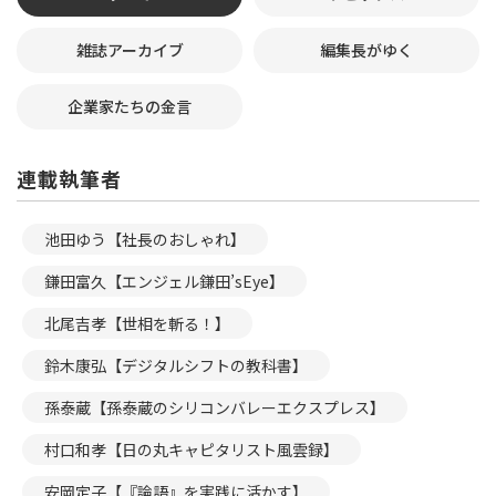
雑誌アーカイブ
編集長がゆく
企業家たちの金言
連載執筆者
池田ゆう【社長のおしゃれ】
鎌田富久【エンジェル鎌田’sEye】
北尾吉孝【世相を斬る！】
鈴木康弘【デジタルシフトの教科書】
孫泰蔵【孫泰蔵のシリコンバレーエクスプレス】
村口和孝【日の丸キャピタリスト風雲録】
安岡定子【『論語』を実践に活かす】