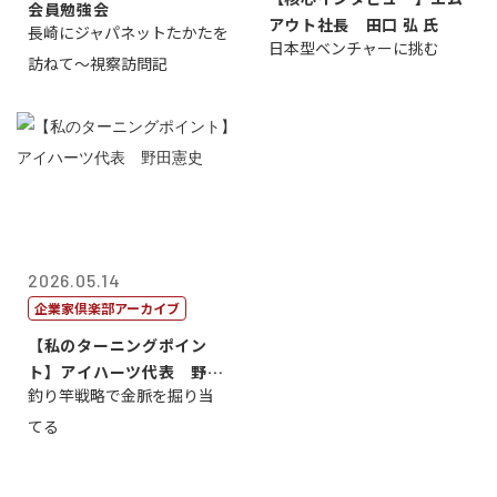
会員勉強会
アウト社長 田口 弘 氏
長崎にジャパネットたかたを
日本型ベンチャーに挑む
訪ねて～視察訪問記
2026.05.14
企業家倶楽部アーカイブ
【私のターニングポイン
ト】アイハーツ代表 野田
釣り竿戦略で金脈を掘り当
憲史
てる