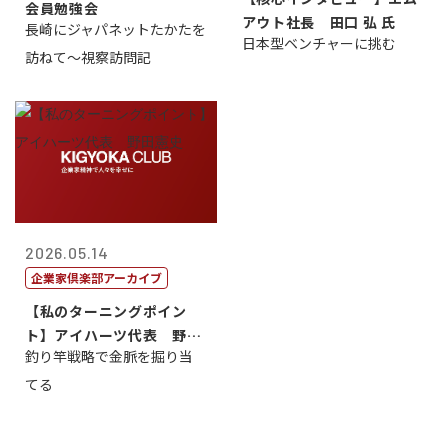
会員勉強会
アウト社長 田口 弘 氏
長崎にジャパネットたかたを
日本型ベンチャーに挑む
訪ねて～視察訪問記
2026.05.14
企業家倶楽部アーカイブ
【私のターニングポイン
ト】アイハーツ代表 野田
釣り竿戦略で金脈を掘り当
憲史
てる