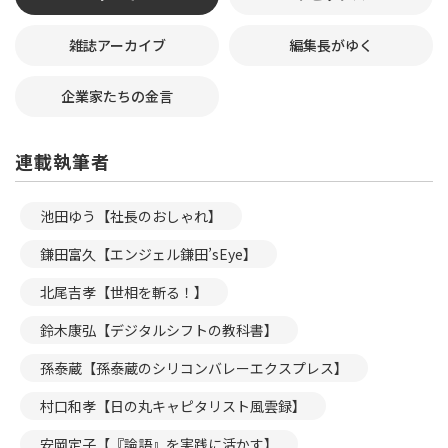
雑誌アーカイブ
編集長がゆく
企業家たちの金言
連載執筆者
池田ゆう【社長のおしゃれ】
鎌田富久【エンジェル鎌田’sEye】
北尾吉孝【世相を斬る！】
鈴木康弘【デジタルシフトの教科書】
孫泰蔵【孫泰蔵のシリコンバレーエクスプレス】
村口和孝【日の丸キャピタリスト風雲録】
安岡定子【『論語』を実践に活かす】