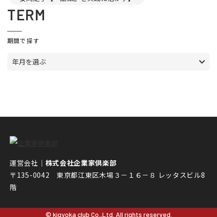
TERM
期間で探す
年月を選ぶ
運営会社｜
株式会社企業家倶楽部
〒135-0042 東京都江東区木場３－１６－８ レッタスビル8
階
© kigyoka club Co.,Ltd. All rights reserved.