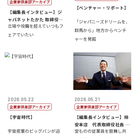
企業家倶楽部アーカイブ
【ベンチャー・リポート】
【編集長インタビュー】ジ
ャパネットたかた 取締役副
「ジャパニーズドリームを、
立場や役職を超えていつもフ
社長髙田旭...
群馬から」地方からベンチ
ェアでいたい
ャーを発掘
2026.05.22
2026.05.21
企業家倶楽部アーカイブ
企業家倶楽部アーカイブ
【宇宙時代】
【編集長インタビュー】柿
安本店 代表取締役社長 赤
宇宙産業のビッグバンが迫
宝ものの従業員を鼓舞し共
塚保正