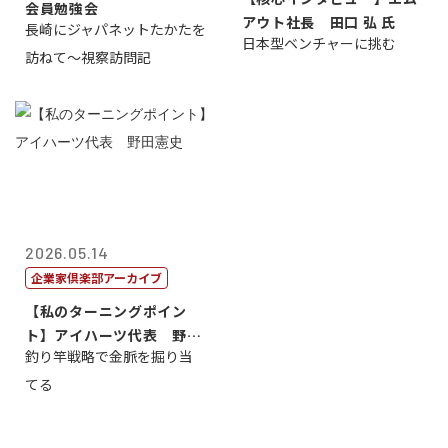
会員勉強会
アウト社長 田口 弘 氏
長崎にジャパネットたかたを
日本型ベンチャーに挑む
訪ねて～視察訪問記
2026.05.14
企業家倶楽部アーカイブ
【私のターニングポイン
ト】アイハーツ代表 野田
釣り竿戦略で金脈を掘り当
憲史
てる